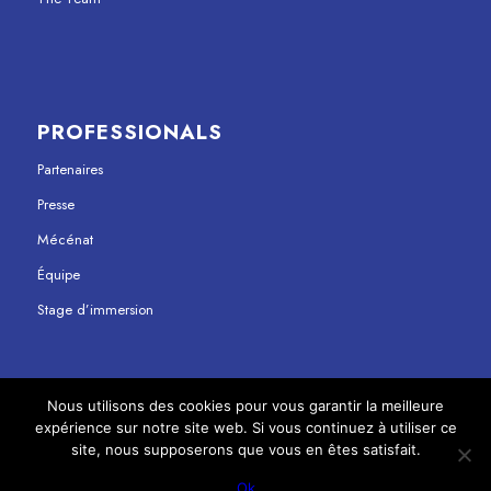
PROFESSIONALS
Partenaires
Presse
Mécénat
Équipe
Stage d’immersion
Nous utilisons des cookies pour vous garantir la meilleure
expérience sur notre site web. Si vous continuez à utiliser ce
© Copyright - Maison Jean Vilar 2023
site, nous supposerons que vous en êtes satisfait.
Legal terms
Privacy Policy
Ok