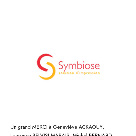
Un grand MERCI à
Geneviève ACKAOUY
,
Laurence BELVISI MARAIS
,
Michel BERNARD
,