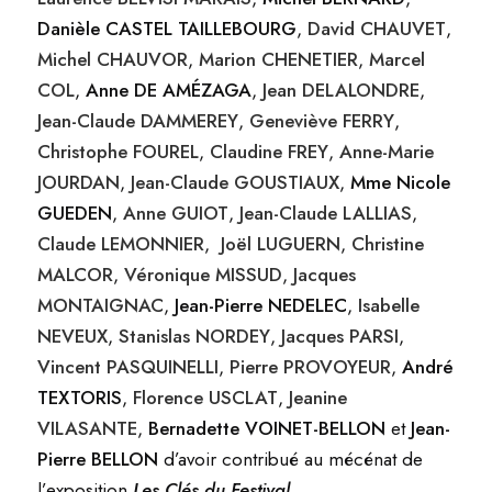
Danièle CASTEL TAILLEBOURG
,
David CHAUVET
,
Michel CHAUVOR
,
Marion CHENETIER
,
Marcel
COL
,
Anne DE AMÉZAGA
,
Jean DELALONDRE
,
Jean-Claude DAMMEREY
,
Geneviève FERRY
,
Christophe FOUREL
,
Claudine FREY
,
Anne-Marie
JOURDAN
,
Jean-Claude GOUSTIAUX
,
Mme Nicole
GUEDEN
,
Anne GUIOT
,
Jean-Claude LALLIAS
,
Claude LEMONNIER
,
Joël LUGUERN
,
Christine
MALCOR
,
Véronique MISSUD
,
Jacques
MONTAIGNAC
,
Jean-Pierre NEDELEC
,
Isabelle
NEVEUX
,
Stanislas NORDEY
,
Jacques PARSI
,
Vincent PASQUINELLI
,
Pierre PROVOYEUR
,
André
TEXTORIS
,
Florence USCLAT
,
Jeanine
VILASANTE
,
Bernadette VOINET-BELLON
et
Jean-
Pierre BELLON
d’avoir contribué au mécénat de
l’exposition
Les Clés du Festival
.