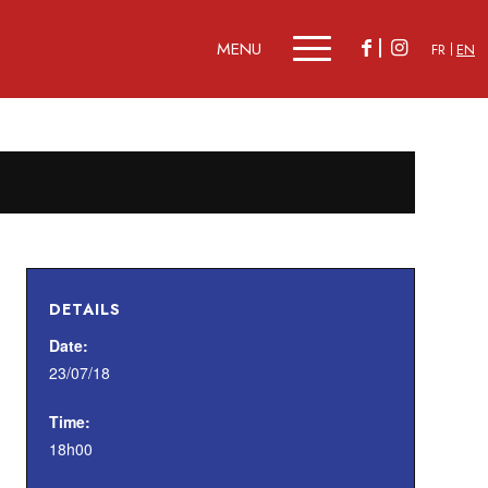
FR
EN
DETAILS
Date:
23/07/18
Time:
18h00