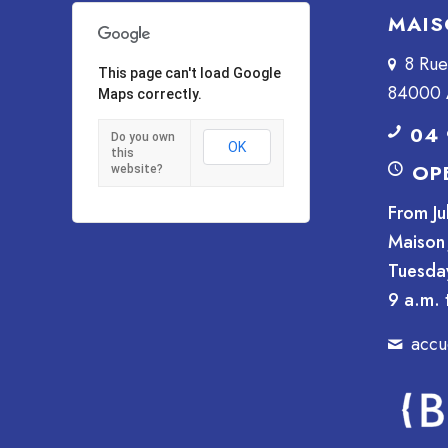
MAIS
8 Ru
This page can't load Google
84000 
Maps correctly.
04 
Do you own
OK
this
OP
website?
From Ju
Maison 
Tuesda
9 a.m. 
accu