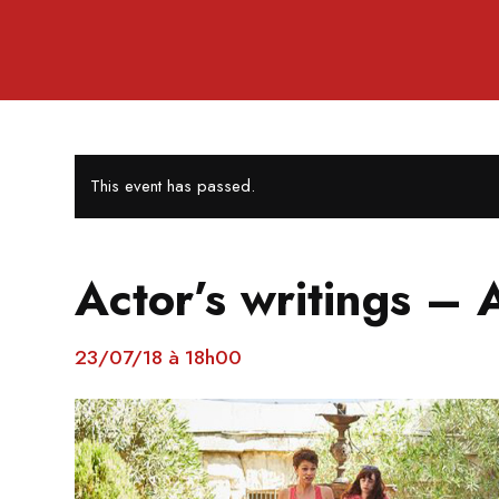
This event has passed.
Actor’s writings –
23/07/18 à 18h00