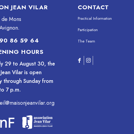
ON JEAN VILAR
CONTACT
e de Mons
Practical Information
Avignon.
Participation
90 86 59 64
The Team
ENING HOURS
ly 29 to August 30, the
Jean Vilar is open
y through Sunday from
to 7 p.m.
eil@maisonjeanvilar.org