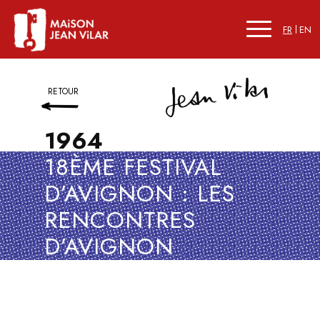
FR
EN
RETOUR
1964
18ÈME FESTIVAL
D’AVIGNON : LES
RENCONTRES
D’AVIGNON