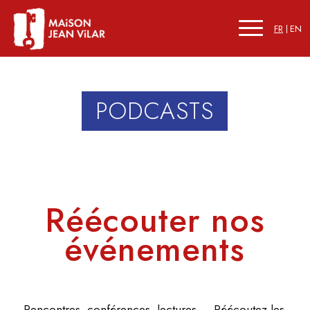
FR
EN
PODCASTS
Réécouter nos
événements
Rencontres, conférences, lectures,… Réécoutez les