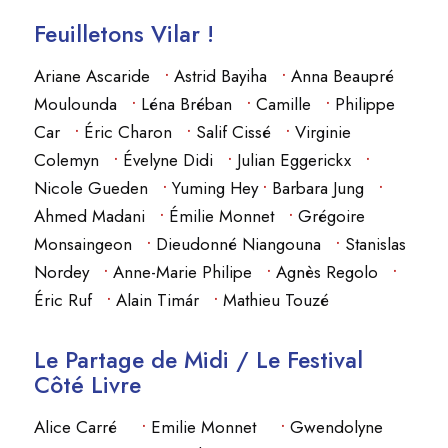
Feuilletons Vilar !
Ariane Ascaride
•
Astrid Bayiha
•
Anna Beaupré
Moulounda
•
Léna Bréban
•
Camille
•
Philippe
Car
•
Éric Charon
•
Salif Cissé
•
Virginie
Colemyn
•
Évelyne Didi
•
Julian Eggerickx
•
Nicole Gueden
•
Yuming Hey
•
Barbara Jung
•
Ahmed Madani
•
Émilie Monnet
•
Grégoire
Monsaingeon
•
Dieudonné Niangouna
•
Stanislas
Nordey
•
Anne-Marie Philipe
•
Agnès Regolo
•
Éric Ruf
•
Alain Timár
•
Mathieu Touzé
Le Partage de Midi / Le Festival
Côté Livre
Alice Carré
•
Emilie Monnet
•
Gwendolyne