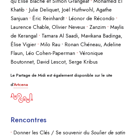
qu’Élise Blaché et Simon Grangeat
•
Mohamed El
Khatib
•
Julie Deliquet, Joël Huthwohl, Agathe
Sanjuan
•
Éric Reinhardt
•
Léonor de Récondo
•
Laurence Chable, Olivier Neveux
•
Zanzim
•
Maylis
de Kerangal
•
Tamara Al Saadi, Mavikana Badinga,
Élise Vigier
•
Milo Rau
•
Ronan Chéneau, Adeline
Flaun, Léo Cohen-Paperman
•
Véronique
Boutonnet, David Lescot, Serge Kribus
Le Partage de Midi est également disponible sur le site
d’
Artcena
Rencontres
•
Donner les Clés / Se souvenir du
Soulier de satin