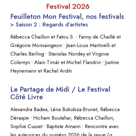
Festival 2026
Feuilleton Mon Festival, nos festivals
> Saison 2 : Regards d’artistes
Rébecca Chaillon et Fatou S.
•
Fanny de Chaillé et
Grégoire Monsaingeon
•
Jean-Louis Martinelli et
Charles Berling
•
Stanislas Nordey et Virginie
Colemyn
•
Alain Timár et Michel Flandrin
•
Justine
Heynemann et Rachel Arditi
Le Partage de Midi / Le Festival
Côté Livre
Alexandra Badea, Léna Bokobza-Brunet, Rébecca
Déraspe
•
Hicham Boutahar, Rébecca Chaillon,
Sophie Cusset
•
Baptiste Amann
•
Rencontre avec
les auteurices du numéro 2026 de la revue
La