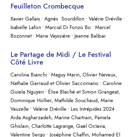
Feuilleton Crombecque
Xavier Gallais
•
Agnès Sourdillon
•
Valérie Dréville
•
Isabelle Lafon
•
Marcial Di Fonzo Bo
•
Marcel
Bozonnet
•
Marie Vayssière
•
Jeanne Balibar
Le Partage de Midi / Le Festival
Côté Livre
Carolina Bianchi
•
Maguy Marin, Olivier Neveux,
Nathalie Garraud et Olivier Saccomano
•
Caroline
Guiela Nguyen
•
Élise Blaché et Simon Grangeat,
Dominique Hollier, Mathilde Souchaud, Marie
Vauzelle
•
Valérie Dréville
•
Les Intrépides 2024 :
Aïda Asgharzadeh, Marine Chartrain, Pamela
Ghislain, Charlotte Lagrange, Gaël Octavia,
Valentine Sergo
•
Joséphine Chaffin, Mohamed El