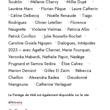
Soublin
•
Mélanie Charvy
•
Millie Duyé
•
Laurène Marx
•
Florian Pâque
•
Laure Catherin
•
Céline Delbecq
•
Noëlle Renaude
•
Tiago
Rodrigues
•
Olivier Letellier
•
Florence
Naugrette
•
Violaine Vielmas
•
Patricia Allio
•
Patrick Corillon
•
Julie Rossello-Rochet
•
Caroline Guiela Nguyen
•
Dialogues, Intrépides
2023 – avec Agathe Charnet, Marie Fourquet,
Veronika Mabardi, Nathalie Papin, Nadège
Prugnard et Samira Sedira
•
Élise Calvez
•
Marion Denizot
•
Gilles El Zaïm
•
Rébecca
Chaillon
•
Alexandra Badea
•
Dieudonné
Niangouna
•
Catherine Verlaguet
Le Partage de Midi est également disponible sur le site
d’
Artcena