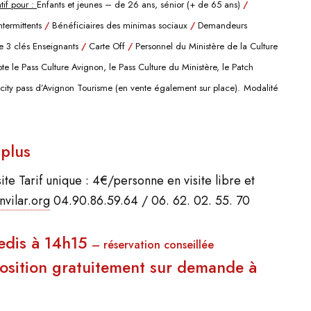
atif pour :
Enfants et jeunes – de 26 ans, sénior (+ de 65 ans)
/
ntermittents
/
Bénéficiaires des minimas sociaux
/
Demandeurs
e 3 clés
Enseignants
/
Carte Off
/
Personnel du Ministère de la Culture
pte le Pass Culture Avignon, le Pass Culture du Ministère, le Patch
e city pass d’Avignon Tourisme (en vente également sur
place).
Modalité
 plus
te Tarif unique : 4€/personne en visite libre et
vilar.org
04.90.86.59.64 / 06. 62. 02. 55. 70
medis à 14h15
– réservation conseillée
sposition gratuitement sur demande à