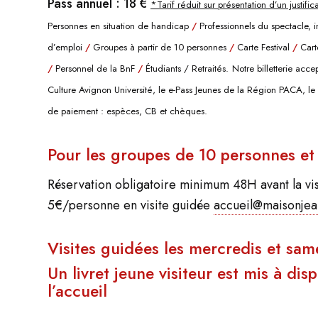
Pass annuel : 18 €
*Tarif réduit sur présentation d’un justific
Personnes en situation de handicap
/
Professionnels
du spectacle, i
d’emploi
/
Groupes à partir de
10 personnes
/
Carte Festival
/
Cart
/
P
ersonnel de la BnF
/
Étudiants /
Retraités.
Notre billetterie acce
Culture Avignon
Université, le e-Pass Jeunes de la Région PACA, l
de paiement : espèces, CB et chèques.
Pour les groupes de 10 personnes et
Réservation obligatoire minimum 48H avant la visi
5€/personne en visite guidée
accueil@maisonjean
Visites guidées les mercredis et sa
Un livret jeune visiteur est mis à di
l’accueil