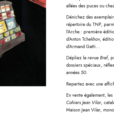
allées des puces ou che
Dénichez des exemplair
répertoire
du TNP, parmi
l’Arche : première édit
d’Anton Tchekhov, éditi
d’Armand Gatti…
Dépliez la revue
Bref
, p
dossiers spéciaux, réfl
années 50.
Repartez avec une affich
En vente également, les 
Cahiers Jean Vilar
, cata
Maison Jean Vilar, mon