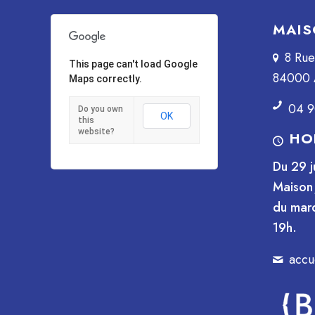
MAIS
8 Ru
This page can't load Google
84000 
Maps correctly.
04 9
Do you own
OK
this
website?
HO
Du 29 j
Maison 
du mard
19h.
accu