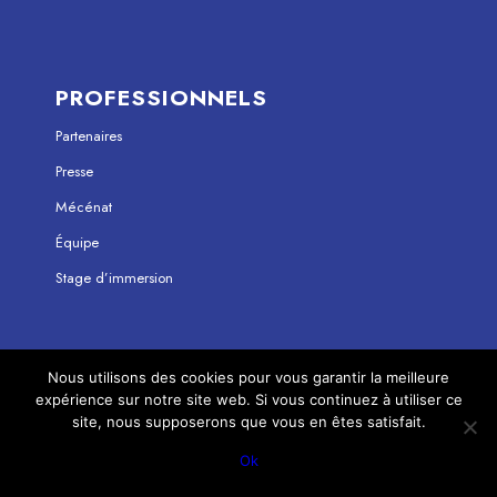
PROFESSIONNELS
Partenaires
Presse
Mécénat
Équipe
Stage d’immersion
Nous utilisons des cookies pour vous garantir la meilleure
expérience sur notre site web. Si vous continuez à utiliser ce
© Copyright - Maison Jean Vilar 2023
site, nous supposerons que vous en êtes satisfait.
Mentions légales
Politique de confidentialité
Ok
}