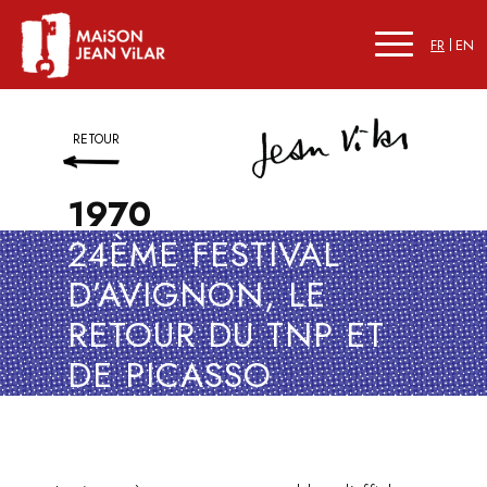
FR
EN
RETOUR
1970
24ÈME FESTIVAL
D’AVIGNON, LE
RETOUR DU TNP ET
DE PICASSO