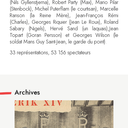
(Nils Gyllenstjerna), Robert Party (Max), Mario Pilar
(Stenbock), Michel Puterflam (le courtisan), Marcelle
Ranson (la Reine Mère), Jean-François Rémi
(Charles), Georges Riquier (Jean Le Roux), Roland
Sabary (Nigels), Hervé Sand (un laquais),Jean
Topart (Goran Persson) et Georges Wilson (le
soldat Mans Guy Saint-Jean, le garde du point).
33 représentations, 53 156 spectateurs
Archives