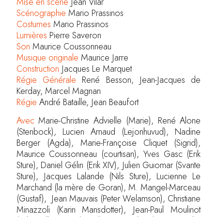
Mise en scène
Jean Vilar
Scénographie
Mario Prassinos
Costumes
Mario Prassinos
Lumières
Pierre Saveron
Son
Maurice Coussonneau
Musique originale
Maurice Jarre
Construction
Jacques Le Marquet
Régie Générale
René Besson, Jean-Jacques de
Kerday, Marcel Magnan
Régie
André Bataille, Jean Beaufort
Avec
Marie-Christine Advielle (Marie), René Alone
(Stenbock), Lucien Arnaud (Lejonhuvud), Nadine
Berger (Agda), Marie-Françoise Cliquet (Sigrid),
Maurice Coussonneau (courtisan), Yves Gasc (Erik
Sture), Daniel Gélin (Erik XIV), Julien Guiomar (Svante
Sture), Jacques Lalande (Nils Sture), Lucienne Le
Marchand (la mère de Goran), M. Mangel-Marceau
(Gustaf), Jean Mauvais (Peter Welamson), Christiane
Minazzoli (Karin Mansdotter), Jean-Paul Moulinot