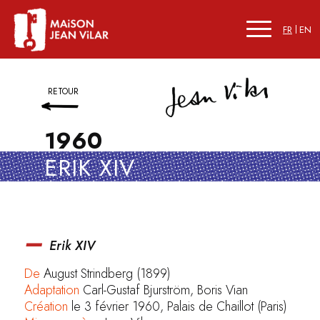
FR
EN
RETOUR
1960
ERIK XIV
–
Erik XIV
De
August Strindberg (1899)
Adaptation
Carl-Gustaf Bjurström, Boris Vian
Création
le 3 février 1960, Palais de Chaillot (Paris)