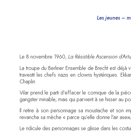
Les jeunes – mê
Le 8 novembre 1960,
La Résistible Ascension d’Art
La troupe du Berliner Ensemble de Brecht est déjà 
travestit les chefs nazis en clowns hystériques. Ekk
Chaplin.
Vilar prend le parti d’effacer le comique de la pièce.
gangster minable, mais qui parvient à se hisser au po
Il retire à son personnage sa moustache et son imp
revanche sa mèche « parce qu’elle donne l’air asexué
Le ridicule des personnages se glisse dans les costu