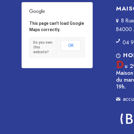
MAIS
8 Ru
This page can't load Google
84000 
Maps correctly.
04 9
Do you own
OK
this
website?
HO
D
u 2
Maison 
du mar
19h.
accu