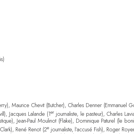
is)
erry), Maurice Chevit (Butcher), Charles Denner (Emmanuel 
er
ll), Jacques Lalande (1
journaliste, le pasteur), Charles Lavi
ique), Jean-Paul Moulinot (Flake), Dominique Paturel (le bon
e
Clark), René Renot (2
journaliste, l’accusé Fish), Roger Roye