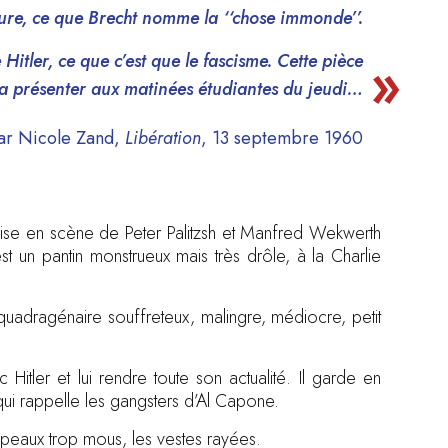
ure, ce que Brecht nomme la ‘‘chose immonde’’.
tler, ce que c’est que le fascisme. Cette pièce
e la présenter aux matinées étudiantes du jeudi…
par Nicole Zand,
Libération
, 13 septembre 1960
mise en scène de Peter Palitzsh et Manfred Wekwerth
st un pantin monstrueux mais très drôle, à la Charlie
un quadragénaire souffreteux, malingre, médiocre, petit
tler et lui rendre toute son actualité. Il garde en
qui rappelle les gangsters d’Al Capone.
hapeaux trop mous, les vestes rayées.