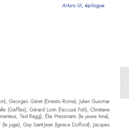
Arturo Ui
, épilogue
Gori), Georges Géret (Ernesto Roma), Julien Guiomar
alle (Gaffles), Gérard Lorin (l’accusé Fish), Christiane
imenteur, Ted Ragg), Élie Pressmann (le jeune Inna),
r (le juge), Guy Saint-Jean (Ignace Dolfoot), Jacques