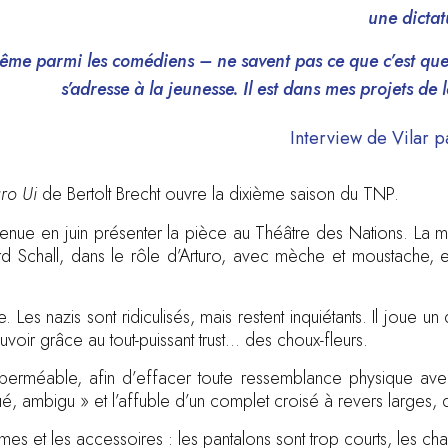
une dictat
me parmi les comédiens – ne savent pas ce que c’est que Hi
s’adresse à la jeunesse. Il est dans mes projets d
Interview de Vilar 
uro Ui
de Bertolt Brecht ouvre la dixième saison du TNP.
venue en juin présenter la pièce au Théâtre des Nations. La 
ard Schall, dans le rôle d’Arturo, avec mèche et moustache, e
 Les nazis sont ridiculisés, mais restent inquiétants. Il joue 
uvoir grâce au tout-puissant trust… des choux-fleurs.
erméable, afin d’effacer toute ressemblance physique avec Hi
, ambigu » et l’affuble d’un complet croisé à revers larges, 
mes et les accessoires : les pantalons sont trop courts, les c