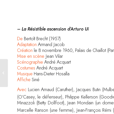
– La Résistible ascension d’Arturo Ui
De
Bertolt Brecht (1957)
Adaptation
Armand Jacob
Création
le 8 novembre 1960, Palais de Chaillot (Par
Mise en scène
Jean Vilar
Scénographie
André Acquart
Costumes
André Acquart
Antigone
Musique
Hans-Dieter Hosalla
Affiche
Siné
Avec
Lucien Arnaud (Caruther), Jacques Butin (Mulb
(O’Casey, le défenseur), Philippe Kellerson (Goodwi
Minazzoli (Betty Dollfoot), Jean Mondain (un domest
Marcelle Ranson (une femme), Jean-François Rémi (