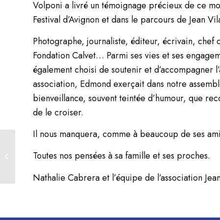
Volponi a livré un témoignage précieux de ce mo
Festival d’Avignon et dans le parcours de Jean Vil
Photographe, journaliste, éditeur, écrivain, chef 
Fondation Calvet… Parmi ses vies et ses engagem
également choisi de soutenir et d’accompagner l
association, Edmond exerçait dans notre assemblée 
bienveillance, souvent teintée d’humour, que reco
de le croiser.
Il nous manquera, comme à beaucoup de ses amis
Un livret-jeux pour les
jeunes visiteurs
Toutes nos pensées à sa famille et ses proches.
accompagne désormais
nos expositions...
Nathalie Cabrera et l’équipe de l’association Jean