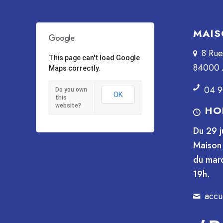
MAIS
8 Ru
This page can't load Google
84000 
Maps correctly.
04 9
Do you own
OK
this
website?
HO
Du 29 j
Maison 
du mard
19h.
accu