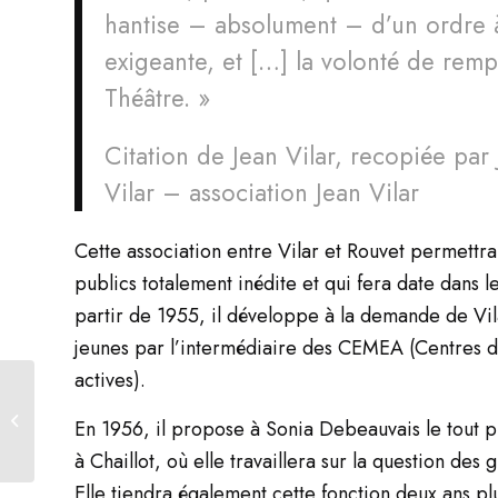
hantise – absolument – d’un ordre à
exigeante, et […] la volonté de remp
Théâtre. »
Citation de Jean Vilar, recopiée pa
Vilar – association Jean Vilar
Cette association entre Vilar et Rouvet permettr
publics totalement inédite et qui fera date dans les
partir de 1955, il développe à la demande de Vil
jeunes par l’intermédiaire des CEMEA (Centres 
actives).
L’association Jean Vilar
/ Maison Jean Vilar
En 1956, il propose à Sonia Debeauvais le tout p
vous présente...
à Chaillot, où elle travaillera sur la question de
Elle tiendra également cette fonction deux ans plu