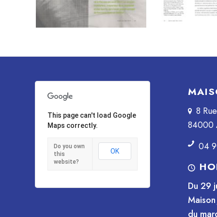
MAIS
8 Ru
This page can't load Google
84000 
Maps correctly.
04 9
Do you own
OK
this
website?
HO
Du 29 j
Maison 
du mard