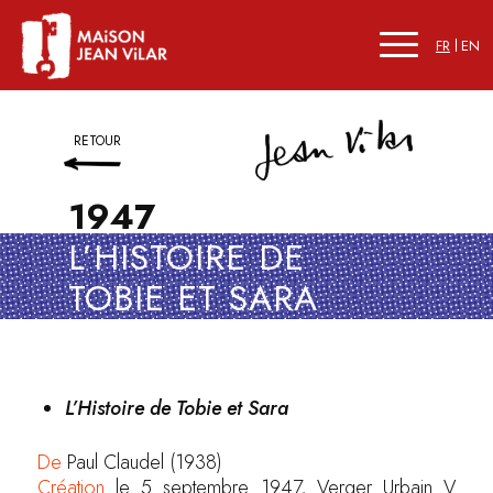
FR
EN
RETOUR
1947
L’HISTOIRE DE
TOBIE ET SARA
L’Histoire de Tobie et Sara
De
Paul Claudel (1938)
Création
le 5 septembre 1947, Verger Urbain V