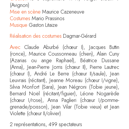
(Avignon)
Mise en scène
Maurice Cazeneuve
Costumes
Mario Prassinos
Musique
Gaston Litaize
Réalisation des costumes
Dagmar-Gérard
Avec
Claude Aburbé (chœur I), Jacques Buttin
(ronce), Maurice Coussonneau (chien), Alain Cuny
(Azarias ou ange Raphaël), Béatrice Dussane
(Anna), Jean-Pierre Jorris (chœur II), Pierre Lautrec
(chœur I), André Le Berre (chœur II/saule), Jean
Leuvrais (récitant), Jeanne Moreau (chœur I/vigne),
Silvia Monfort (Sara), Jean Négroni (Tobie jeune),
Bernard Noël (récitant/figuier), Léone Nogarède
(chœur I/rose), Anna Paglieri (chœur I/pomme-
grenade/poisson), Jean Vilar (Tobie vieux) et Jean
Violette (chœur II/olivier).
2 représentations, 499 spectateurs