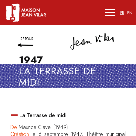
FR
EN
RETOUR
1947
LA TERRASSE DE
MIDI
–
La Terrasse de midi
De
Maurice Clavel (1949)
Création
le 6 septembre 1947, Théâtre municipal