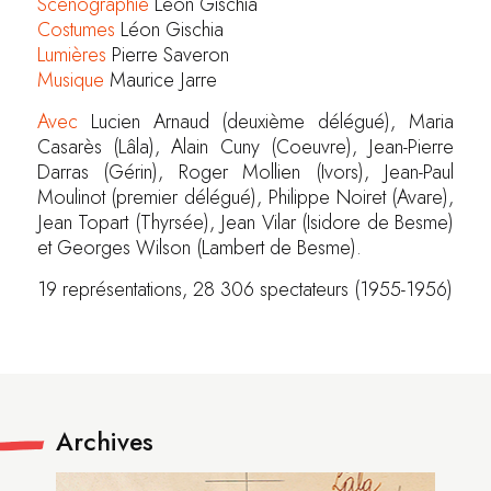
Scénographie
Léon Gischia
Costumes
Léon Gischia
Lumières
Pierre Saveron
Musique
Maurice Jarre
Avec
Lucien Arnaud (deuxième délégué), Maria
Casarès (Lâla), Alain Cuny (Coeuvre), Jean-Pierre
Darras (Gérin), Roger Mollien (Ivors), Jean-Paul
Moulinot (premier délégué), Philippe Noiret (Avare),
Jean Topart (Thyrsée), Jean Vilar (Isidore de Besme)
et Georges Wilson (Lambert de Besme).
19 représentations, 28 306 spectateurs (1955-1956)
Archives