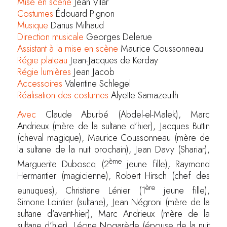
Mise en scène
Jean Vilar
Costumes
Édouard Pignon
Musique
Darius Milhaud
Direction musicale
Georges Delerue
Assistant à la mise en scène
Maurice Coussonneau
Régie plateau
Jean-Jacques de Kerday
Régie lumières
Jean Jacob
Accessoires
Valentine Schlegel
Réalisation des costumes
Alyette Samazeuilh
Avec
Claude Aburbé (Abdel-el-Malek), Marc
Andrieux (mère de la sultane d’hier), Jacques Buttin
(cheval magique), Maurice Coussonneau (mère de
la sultane de la nuit prochain), Jean Davy (Shariar),
ème
Marguerite Duboscq (2
jeune fille), Raymond
Hermantier (magicienne), Robert Hirsch (chef des
ère
eunuques), Christiane Lénier (1
jeune fille),
Simone Lointier (sultane), Jean Négroni (mère de la
sultane d’avant-hier), Marc Andrieux (mère de la
sultane d’hier), Léone Nogarède (épouse de la nuit