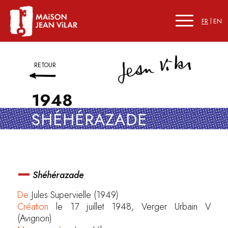
FR
EN
RETOUR
1948
SHÉHÉRAZADE
–
Shéhérazade
De
Jules Supervielle (1949)
Création
le 17 juillet 1948, Verger Urbain V
(Avignon)