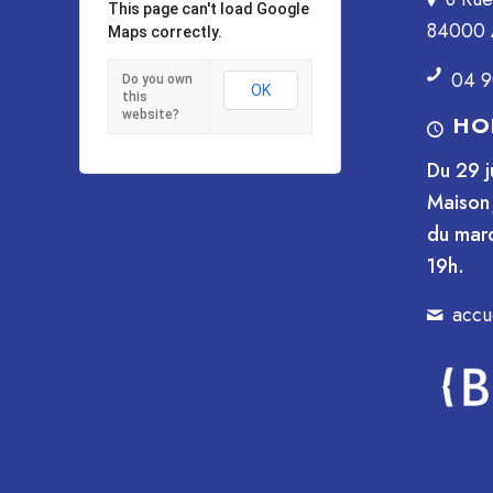
This page can't load Google
84000 
Maps correctly.
04 9
Do you own
OK
this
website?
HO
Du 29 j
Maison 
du mard
19h.
accu