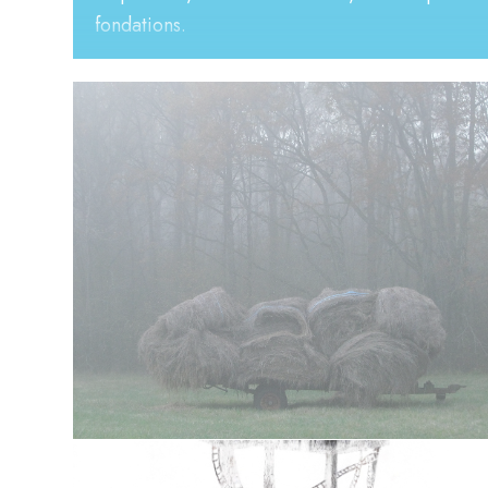
fondations.
Tout artiste se sent exilé au milieu de la tribu d
pour s’adonner aux affres et délices de la créa
ou sont dans les nuages ?
L’artiste a besoin d’espace, son champ d’investi
bois deviennent cette île singulière où enracin
47 ans
Sète
www.anna-novika-sobierajski.com