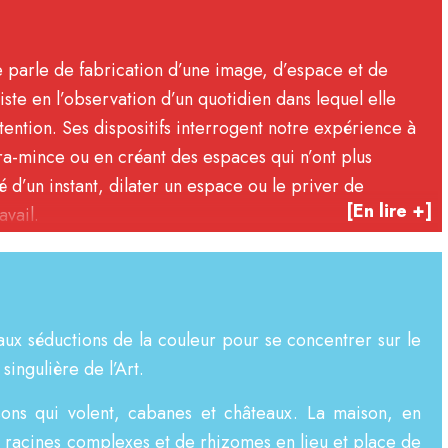
lle parle de fabrication d’une image, d’espace et de
ste en l’observation d’un quotidien dans lequel elle
tention. Ses dispositifs interrogent notre expérience à
nfra-mince ou en créant des espaces qui n’ont plus
é d’un instant, dilater un espace ou le priver de
[En lire +]
avail.
aux séductions de la couleur pour se concentrer sur le
singulière de l’Art.
ons qui volent, cabanes et châteaux. La maison, en
de racines complexes et de rhizomes en lieu et place de