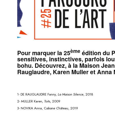
ème
Pour marquer la 25
édition du P
sensitives, instinctives, parfois l
bohu. Découvrez, à la Maison Jean
Rauglaudre, Karen Muller et Anna 
1- DE RAUGLAUDRE Fanny,
La Maison Silence
, 2018
2- MULLER Karen,
Toits
, 2009
3- NOVIKA Anna, C
abane C
hâteau
, 2019