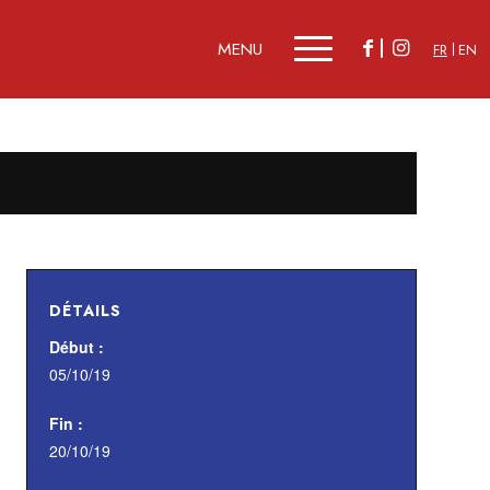
FR
EN
DÉTAILS
Début :
05/10/19
Fin :
20/10/19