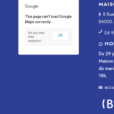
MAIS
8 Ru
This page can't load Google
84000 
Maps correctly.
04 9
Do you own
OK
this
website?
HO
Du 29 j
Maison 
du mard
19h.
accu