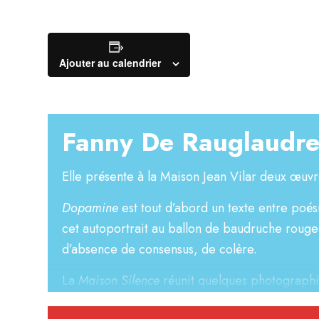
Ajouter au calendrier
Fanny De Rauglaudr
Elle présente à la Maison Jean Vilar deux œuvr
Dopamine
est tout d’abord un texte entre poési
cet autoportrait au ballon de baudruche rouge 
d’absence de consensus, de colère.
La
Maison Silence
réunit quelques photographi
d’un montage sonore avec sa voix.