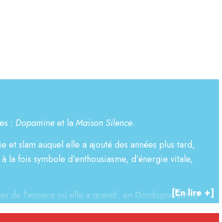
e
es :
Dopamine
et la
Maison Silence
.
e et slam auquel elle a ajouté des années plus tard,
à la fois symbole d’enthousiasme, d’énergie vitale,
[En lire +]
es de l’espace où elle a grandi, en Dordogne autour