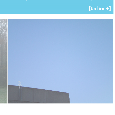
[En lire +]
es non initiés. Tout artiste a besoin d’un lieu où s’isoler
tion. Ne dit-on pas d’ailleurs de certains qu’ils vivent
gation est infini. Le tableau, la feuille, la surface de
er ses propositions originales.