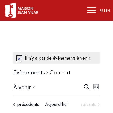
FR
EN
Il n’y a pas de évènements à venir.
Évènements
Concert
Recherc
Naviga
À venir
Recherche
Liste
de
et
Sélectionnez
vues
une
navigati
Évène
Évènements
Évènements
précédents
Aujourd'hui
suivants
date.
de