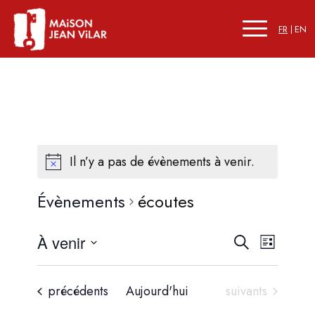
FR
EN
Il n’y a pas de évènements à venir.
Évènements
écoutes
Recherc
Naviga
À venir
Recherche
Liste
de
et
Sélectionnez
vues
une
navigati
Évène
Évènements
Évènements
précédents
Aujourd'hui
suivants
date.
de