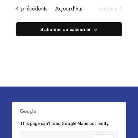
Évènements
Évènements
précédents
Aujourd'hui
suivants
S’abonner au calendrier
This page can't load Google Maps correctly.