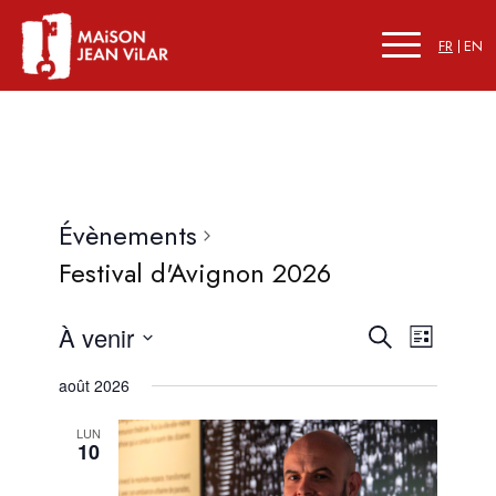
FR
EN
Évènements
Festival d'Avignon 2026
Recherc
Naviga
À venir
Recherche
Liste
de
et
Sélectionnez
vues
août 2026
une
navigati
Évène
date.
LUN
de
10
vues