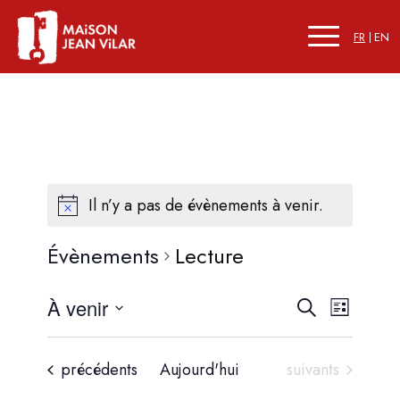
FR
EN
Il n’y a pas de évènements à venir.
Évènements
Lecture
Recherc
Naviga
À venir
Recherche
Liste
de
et
Sélectionnez
vues
une
navigati
Évène
Évènements
Évènements
précédents
Aujourd'hui
suivants
date.
de