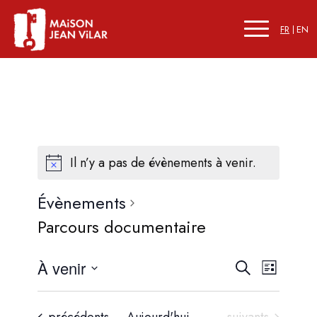
FR
EN
Il n’y a pas de évènements à venir.
Évènements
Parcours documentaire
Recherc
Naviga
À venir
Recherche
Liste
de
et
Sélectionnez
vues
une
navigati
Évènements
Évènements