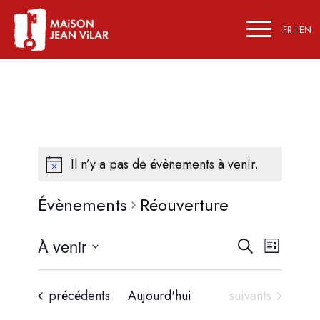
FR
EN
Il n’y a pas de évènements à venir.
Évènements
Réouverture
Recherc
Naviga
À venir
Recherche
Liste
de
et
Sélectionnez
vues
une
navigati
Évène
Évènements
Évènements
précédents
Aujourd'hui
suivants
date.
de