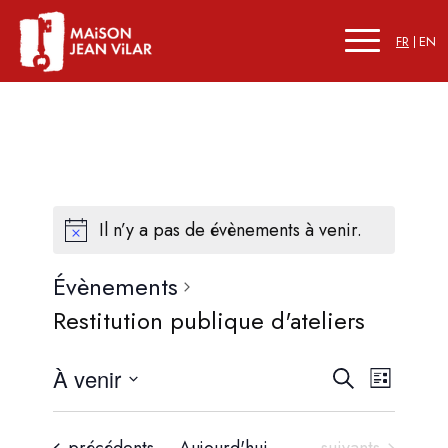
FR
EN
Il n’y a pas de évènements à venir.
Évènements
Restitution publique d'ateliers
Recherc
Naviga
À venir
Recherche
Liste
de
et
Sélectionnez
vues
une
navigati
Évènements
Évènements