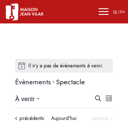
FR
EN
Il n’y a pas de évènements à venir.
Évènements
Spectacle
Recherc
Naviga
À venir
Recherche
Liste
de
et
Sélectionnez
vues
une
navigati
Évène
Évènements
Évènements
précédents
Aujourd'hui
suivants
date.
de