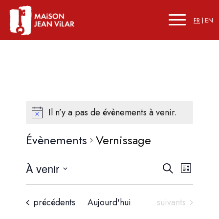
FR
EN
Il n’y a pas de évènements à venir.
Évènements
Vernissage
Recherc
Naviga
À venir
Recherche
Liste
de
et
Sélectionnez
vues
une
navigati
Évène
Évènements
Évènements
précédents
Aujourd'hui
suivants
date.
de