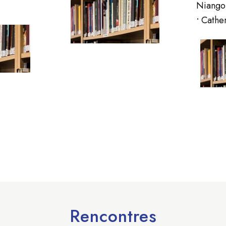
Niango
•
Cather
Rencontres