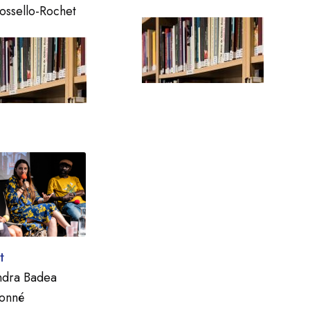
Rossello-Rochet
t
ndra Badea
onné