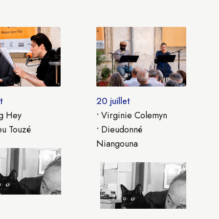
t
20 juillet
g Hey
•
Virginie Colemyn
eu Touzé
•
Dieudonné
Niangouna