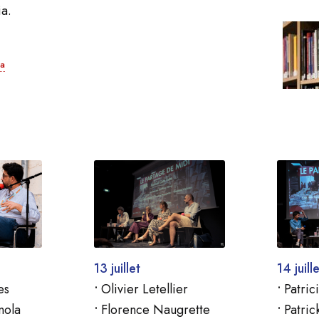
ia.
na
13 juillet
14 juille
es
•
Olivier Letellier
•
Patrici
nola
•
Florence Naugrette
•
Patrick