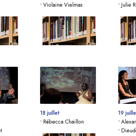
•
Violaine Vielmas
•
Julie 
18 juillet
19 juille
•
Rébecca Chaillon
•
Alexa
t
•
Dieud