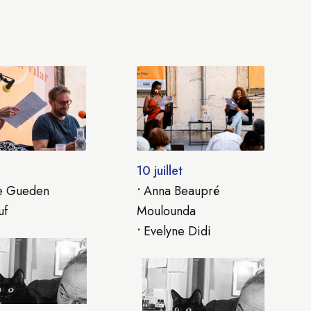
10 juillet
e Gueden
•
Anna Beaupré
uf
Moulounda
•
Evelyne Didi