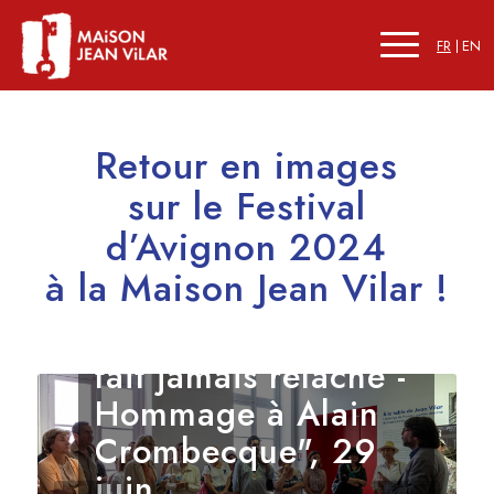
FR
EN
Retour en images
sur le Festival
d’Avignon 2024
Vernissage et visite
à la Maison Jean Vilar !
guidée de
l’exposition "On ne
fait jamais relâche -
Hommage à Alain
Crombecque", 29
juin