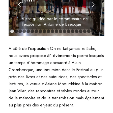
Suivant
Visite guidée par le commissaire de
l’exposition Antoine de Baecque
1
2
3
4
5
6
7
8
9
10
11
12
13
14
15
16
17
18
1
24
25
26
27
28
29
30
31
32
33
34
35
36
37
38
39
40
41
4
À côté de l’exposition
On ne fait jamais relâche
,
47
48
49
50
51
52
53
54
55
56
57
58
nous avons proposé
51 événements
parmi lesquels
un temps d’hommage consacré à Alain
Crombecque, une incursion dans le Festival au plus
près des livres et des auteurices, des spectacles et
lectures, la venue d’Ariane Mnouchkine à la Maison
Jean Vilar, des rencontres et tables rondes autour
de la mémoire et de la transmission mais également
au plus près des enjeux du présent.