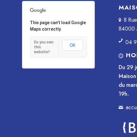
MAIS
8 Ru
This page can't load Google
84000 
Maps correctly.
04 9
Do you own
OK
this
website?
HO
Du 29 j
Maison 
du mard
19h.
accu