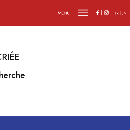
FR
EN
CRIÉE
herche