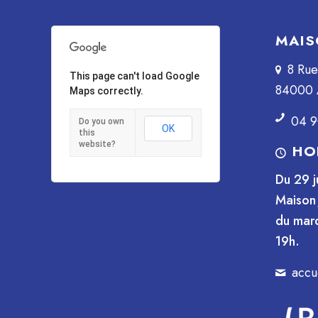
MAIS
8 Ru
This page can't load Google
84000 
Maps correctly.
04 9
Do you own
OK
this
website?
HO
Du 29 j
Maison 
du mard
19h.
accu