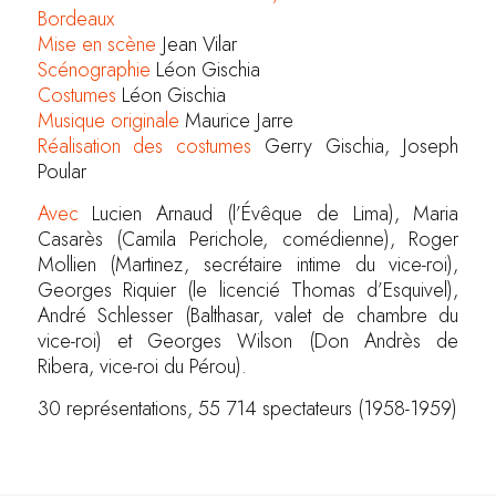
Bordeaux
Mise en scène
Jean Vilar
Scénographie
Léon Gischia
Costumes
Léon Gischia
Musique originale
Maurice Jarre
Réalisation des costumes
Gerry Gischia, Joseph
Poular
Avec
Lucien Arnaud (l’Évêque de Lima), Maria
Casarès (Camila Perichole, comédienne), Roger
Mollien (Martinez, secrétaire intime du vice-roi),
Georges Riquier (le licencié Thomas d’Esquivel),
André Schlesser (Balthasar, valet de chambre du
vice-roi) et Georges Wilson (Don Andrès de
Ribera, vice-roi du Pérou).
30 représentations, 55 714 spectateurs (1958-1959)