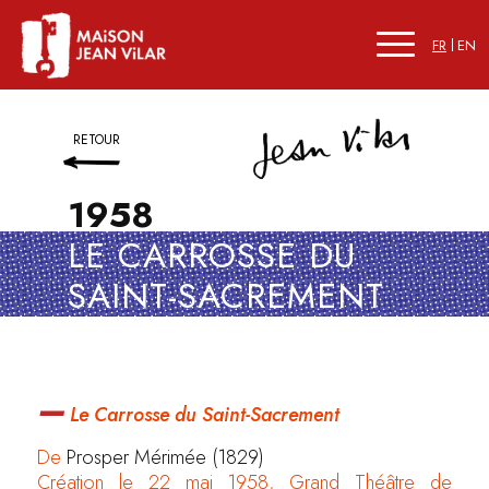
FR
EN
RETOUR
1958
LE CARROSSE DU
SAINT-SACREMENT
–
Le Carrosse du Saint-Sacrement
De
Prosper Mérimée (1829)
Création le 22 mai 1958, Grand Théâtre de