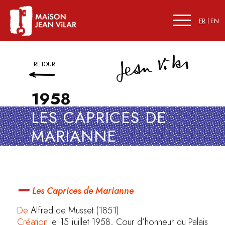
FR
EN
RETOUR
1958
LES CAPRICES DE
MARIANNE
–
Les Caprices de Marianne
De
Alfred de Musset (1851)
Création
le 15 juillet 1958, Cour d’honneur du Palais