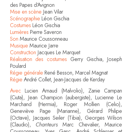
des Papes d’Avignon
Mise en scène
Jean Vilar
Scénographie
Léon Gischia
Costumes
Léon Gischia
Lumières
Pierre Saveron
Son
Maurice Coussonneau
Musique
Maurice Jarre
Construction
Jacques Le Marquet
Réalisation des costumes
Gerry Gischia, Joseph
Poulard
Régie générale
René Besson, Marcel Magnat
Régie
André Collet, Jean-Jacques de Kerday
Avec
Lucien Arnaud (Malvolio), Zanie Campan
(Ciuta), Jean Champion (aubergiste), Lucienne Le
Marchand (Hermia), Roger Mollien (Celio),
Geneviève Page (Marianne), Gérard Philipe
(Octave), Jacques Seiler (Tibia), Georges Wilson
(Claudio),
Chanteurs
Marc Chevalier, Maurice
Coussonneau, Yves Gasc, André Schlesser et