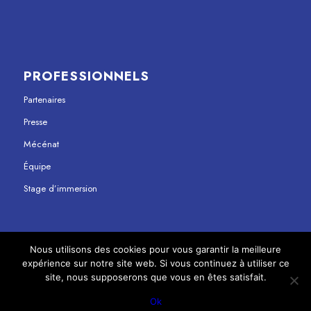
PROFESSIONNELS
Partenaires
Presse
Mécénat
Équipe
Stage d’immersion
Nous utilisons des cookies pour vous garantir la meilleure
expérience sur notre site web. Si vous continuez à utiliser ce
© Copyright - Maison Jean Vilar 2023
site, nous supposerons que vous en êtes satisfait.
Mentions légales
Politique de confidentialité
Ok