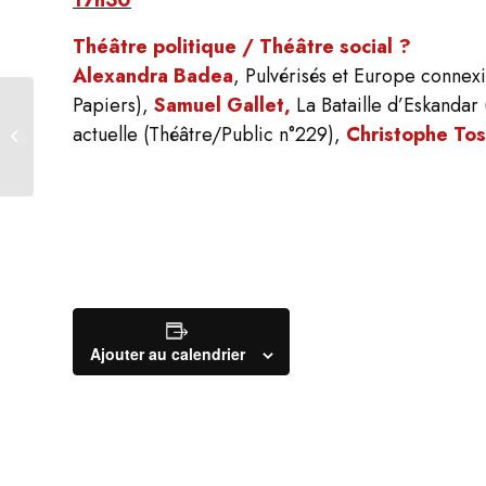
17h30
Théâtre politique /
Théâtre social ?
Alexandra Badea
,
Pulvérisés et Europe connex
Papiers),
Samuel Gallet,
La Bataille d’Eskandar
Une journée avec Jack
actuelle
(Théâtre/Public n°229),
Christophe Tos
Ralite
Ajouter au calendrier