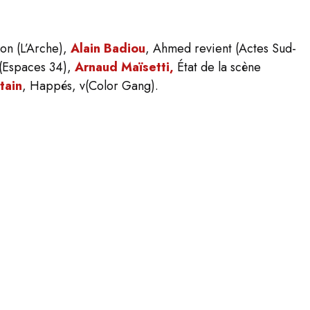
ion
(L’Arche),
Alain Badiou
,
Ahmed revient
(Actes Sud-
(Espaces 34),
Arnaud Maïsetti,
État de la scène
tain
,
Happés, v
(Color Gang).