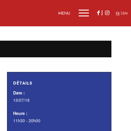
FR
EN
DÉTAILS
Date :
13/07/18
Heure :
11h30 - 20h00