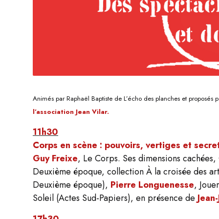
Animés par
Raphaël Baptiste
de L’écho des planches
et
proposés pa
l’association Jean Vilar.
11h30
Corps en scène :
pouvoirs, vertiges et secre
Guy Freixe
,
Le Corps
.
Ses dimensions cachées, C
Deuxième époque, collection À la croisée des ar
Deuxième époque),
Pierre Longuenesse
,
Jouer
Soleil
(Actes Sud-Papiers), en présence de
Jean