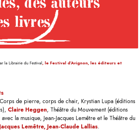
r la Librairie du Festival
, le Festival d’Avignon, les éditeurs et
ts
orps de pierre, corps de chair, Krystian Lupa
(éditions
ts),
Claire Heggen
,
Théâtre du Mouvement
(éditions
 avec la musique, Jean-Jacques Lemêtre et le Théâtre du
-Jacques Lemêtre,
Jean-Claude Lallias
.