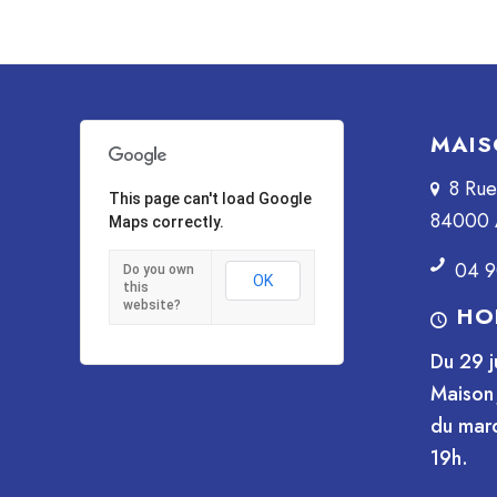
MAIS
8 Ru
This page can't load Google
84000 
Maps correctly.
04 9
Do you own
OK
this
website?
HO
Du 29 j
Maison 
du mard
19h.