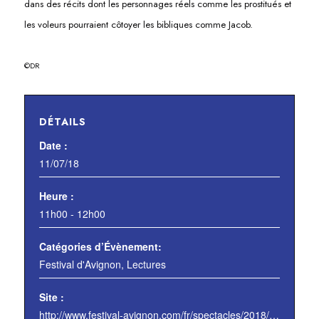
dans des récits dont les personnages réels comme les prostitués et
les voleurs pourraient côtoyer les bibliques comme Jacob.
©DR
DÉTAILS
Date :
11/07/18
Heure :
11h00 - 12h00
Catégories d’Évènement:
Festival d'Avignon
,
Lectures
Site :
http://www.festival-avignon.com/fr/spectacles/2018/lectures-de-textes-de-francois-esperet-larronshttp://www.festival-avignon.com/fr/spectacles/2018/lectures-de-textes-de-francois-esperet-visions-de-jacob