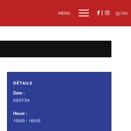
FR
EN
DÉTAILS
Date :
03/07/24
Heure :
15h00 - 16h30