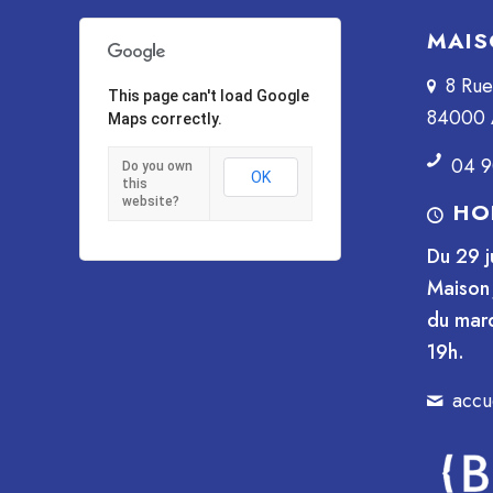
MAIS
8 Ru
This page can't load Google
84000 
Maps correctly.
04 9
Do you own
OK
this
website?
HO
Du 29 j
Maison 
du mard
19h.
accu