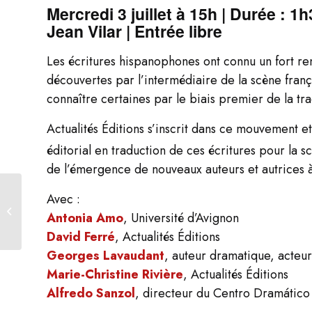
Mercredi 3 juillet à 15h | Durée : 1
Jean Vilar | Entrée libre
Les écritures hispanophones ont connu un fort re
découvertes par l’intermédiaire de la scène franç
connaître certaines par le biais premier de la tr
Actualités Éditions s’inscrit dans ce mouvement e
éditorial en traduction de ces écritures pour la s
de l’émergence de nouveaux auteurs et autrices à
Avec :
Jean-Pierre Vincent, un
Antonia Amo
, Université d’Avignon
festin de théâtre
David Ferré
, Actualités Éditions
Georges Lavaudant
, auteur dramatique, acteur
Marie-Christine Rivière
, Actualités Éditions
Alfredo Sanzol
, directeur du Centro Dramátic