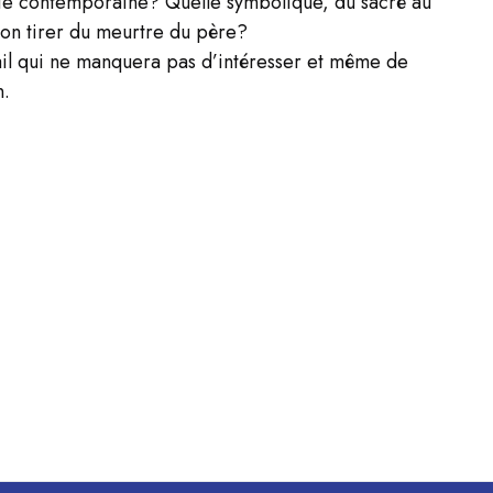
rgie contemporaine? Quelle symbolique, du sacré au
-on tirer du meurtre du père?
vail qui ne manquera pas d’intéresser et même de
n.