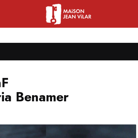
nF
ria Benamer