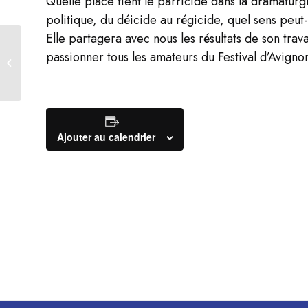
Quelle place tient le parricide dans la dramatu
politique, du déicide au régicide, quel sens peut
Elle partagera avec nous les résultats de son tra
passionner tous les amateurs du Festival d’Avigno
Féminin et femmes
chorégraphes à Avignon
Ajouter au calendrier