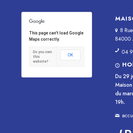
MAIS
8 Ru
This page can't load Google
84000 
Maps correctly.
04 9
Do you own
OK
this
website?
HO
Du 29 j
Maison 
du mard
19h.
accu