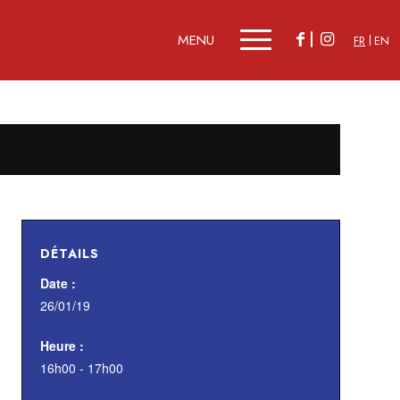
FR
EN
DÉTAILS
Date :
26/01/19
Heure :
16h00 - 17h00