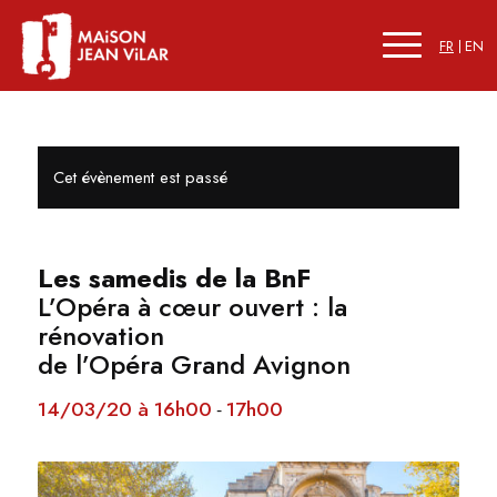
FR
EN
Cet évènement est passé
Les samedis de la BnF
L’Opéra à cœur ouvert : la
rénovation
de l’Opéra Grand Avignon
14/03/20 à 16h00
17h00
-