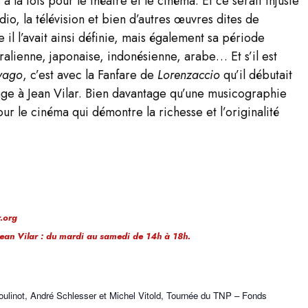
la fois pour le théâtre et le cinéma. Et ce serait injuste
dio, la télévision et bien d’autres œuvres dites de
 il l’avait ainsi définie, mais également sa période
ralienne, japonaise, indonésienne, arabe… Et s’il est
ivago
, c’est avec la Fanfare de
Lorenzaccio
qu’il débutait
ge à Jean Vilar. Bien davantage qu’une musicographie
ur le cinéma qui démontre la richesse et l’originalité
.org
 Jean Vilar : du mardi au samedi de 14h à 18h.
oulinot, André Schlesser et Michel Vitold, Tournée du TNP
– Fonds