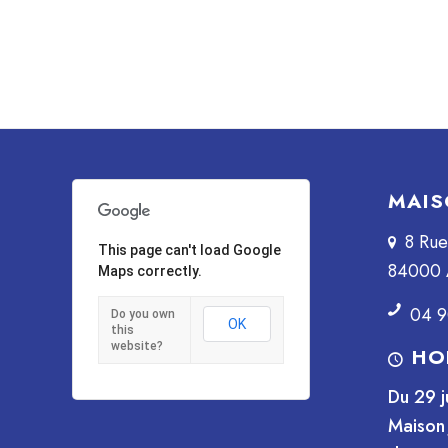
MAIS
8 Ru
This page can't load Google
84000 
Maps correctly.
04 9
Do you own
OK
this
website?
HO
Du 29 j
Maison 