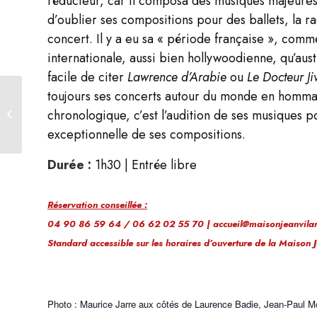
réducteur, car il composa des musiques majeures à 
d’oublier ses compositions pour des ballets, la ra
concert. Il y a eu sa « période française », comme
internationale, aussi bien hollywoodienne, qu’aust
facile de citer
Lawrence d’Arabie
ou
Le Docteur J
toujours ses concerts autour du monde en homma
Spectacle
chronologique, c’est l’audition de ses musiques po
Il étouffe des perroquets
exceptionnelle de ses compositions.
Durée :
1h30 | Entrée libre
Réservation conseillée :
04 90 86 59 64 / 06 62 02 55 70 | accueil@maisonjeanvilar
Standard accessible sur les horaires d’ouverture de la Maison
Photo : Maurice Jarre aux côtés de Laurence Badie, Jean-Paul M