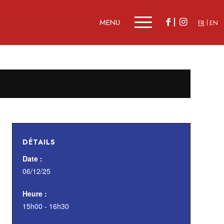
FR
EN
DÉTAILS
Date :
06/12/25
Heure :
15h00 - 16h30