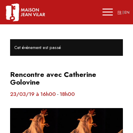
FR
EN
Cet évènement est passé
Rencontre avec Catherine
Golovine
23/03/19 à 16h00
18h00
-