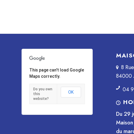
MAIS
8 Ru
This page can't load Google
84000 
Maps correctly.
04 9
Do you own
OK
this
website?
HO
Du 29 j
Maison 
du mard