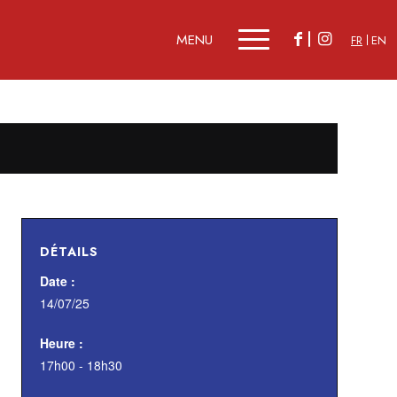
FR
EN
DÉTAILS
Date :
14/07/25
Heure :
17h00 - 18h30