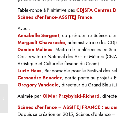
Table-ronde à l’initiative des
CDJSFA Centres De
Scènes d’enfance-ASSITEJ France
.
Avec :
Annabelle Sergent
, co-présidentre Scènes d’en
Margault Chavaroche,
administratrice des CDJ
Damien Malinas
, Maître de conférences en Scie
Conservatoire National des Arts et Métiers (CNAM
Artistique et Culturelle (Inseac du Cnam)
Lucie Haas
, Responsable pour le Festival des rel
Cassandre Benader
, participante au projet « E
Gregory Vandaele
, directeur du Grand Bleu (
Rencontre | Écoutes
Animée par
Olivier Przybylski-Richard
, direct
Les 40 ans d’Actes Sud-
Papiers
Scènes d’enfance – ASSITEJ FRANCE : au serv
Depuis sa création en 2015, Scènes d’enfance – 