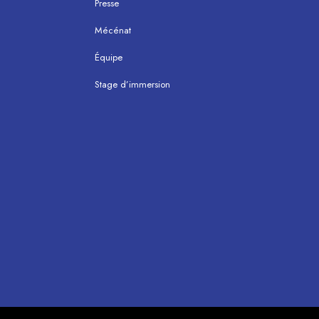
Presse
Mécénat
Équipe
Stage d’immersion
Mentions légales
Politique de confidentialité