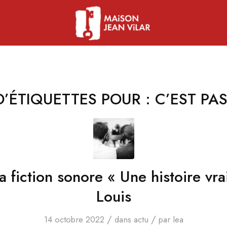
D’ÉTIQUETTES POUR :
C’EST PAS
a fiction sonore « Une histoire vra
Louis
/
/
14 octobre 2022
dans
actu
par
lea