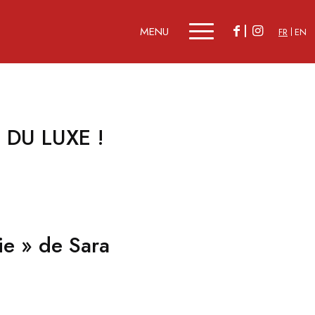
FR
EN
 DU LUXE !
ie » de Sara