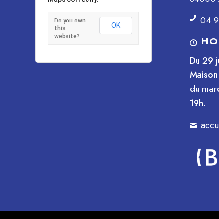
04 9
Do you own
OK
this
website?
HO
Du 29 j
Maison 
du mard
19h.
accu
© Copyright - Maison Jean Vilar 2023