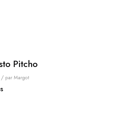
sto Pitcho
/
par
Margot
es