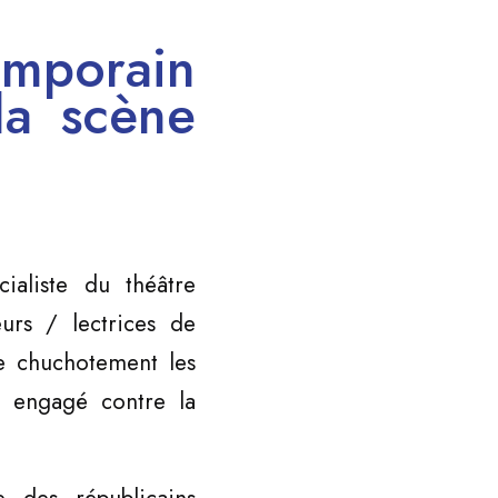
emporain
 la scène
aliste du théâtre
eurs / lectrices de
le chuchotement les
l engagé contre la