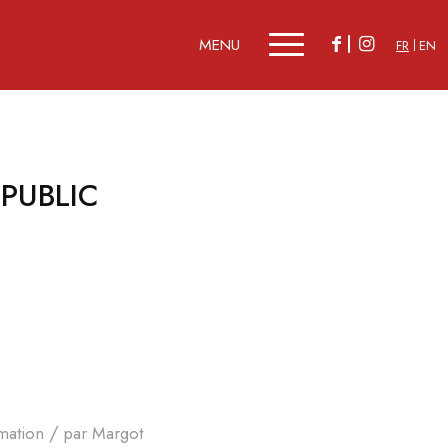
FR
EN
 PUBLIC
/
mation
par
Margot