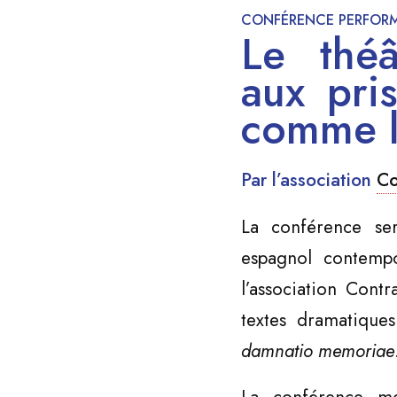
CONFÉRENCE PERFOR
Le théâ
aux pris
comme l
Par l’association
Co
La conférence se
espagnol contempor
l’association Cont
textes dramatique
damnatio memoriae