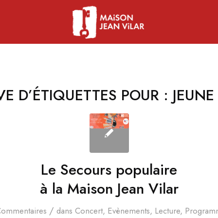
VE D’ÉTIQUETTES POUR :
JEUNE
Le Secours populaire
à la Maison Jean Vilar
/
Commentaires
dans
Concert
,
Evènements
,
Lecture
,
Program