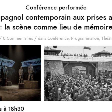
Conférence performée
spagnol contemporain aux prises av
: la scène comme lieu de mémoir
/
/
0 Commentaires
dans
Conférence
,
Programmation
,
Théât
s à
18h30