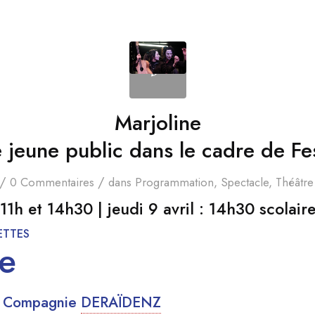
Marjoline
 jeune public dans le cadre de Fe
/
/
0 Commentaires
dans
Programmation
,
Spectacle
,
Théâtre
 11h et 14h30 |
jeudi 9 avril
: 14h30 scolair
ETTES
ne
la Compagnie
DERAÏDENZ