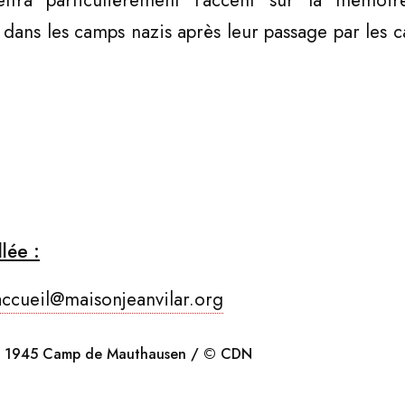
tra particulièrement l’accent sur la mémoir
 dans les camps nazis après leur passage par les 
lée :
accueil@maisonjeanvilar.org
ai 1945 Camp de Mauthausen / © CDN