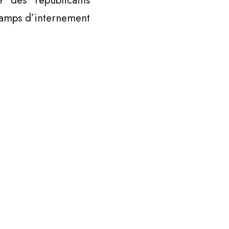
e des républicains
camps d’internement