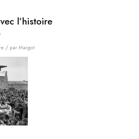
ec l’histoire
e
/
re
par
Margot