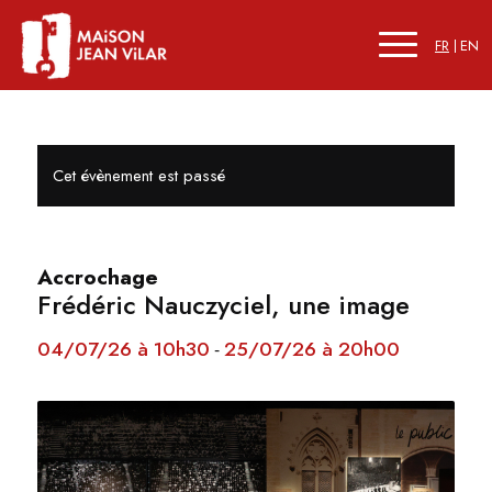
FR
EN
Cet évènement est passé
Accrochage
Frédéric Nauczyciel, une image
04/07/26 à 10h30
25/07/26 à 20h00
-