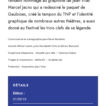
rendent hommage au graphiste de Jean Vilar.
Marcel Jacno qui a redessiné le paquet de
Gauloises, créé le tampon du TNP et l’identité
graphique de nombreux autres théâtres, a aussi
donné au Festival les trois clefs de sa légende.
Commissariat et scénographie Jean-Pierre Moulères
Assisté d’Alice Cuenot, Julia Gensbeitel Ortiz et Adrian Blancard
Graphisme d’exposition : Alouette sans tête – Tiphaine Dubois
Tirages et impressions : ateliershl – Sunghee Lee
Production : Association Jean Vilar
DÉTAILS
Début :
21/09/19