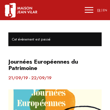
FR
EN
Cet évènement est passé
Journées Européennes du
Patrimoine
21/09/19
22/09/19
-