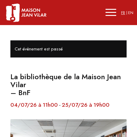
FR
EN
Cet évènement est passé
La bibliothèque de la Maison Jean
Vilar
– BnF
04/07/26 à 11h00
25/07/26 à 19h00
-