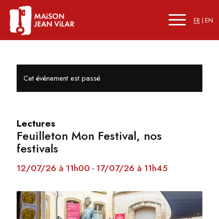
FR
EN
Cet évènement est passé
Lectures
Feuilleton Mon Festival, nos
festivals
12/07/26 à 11h00
17/07/26 à 11h45
-