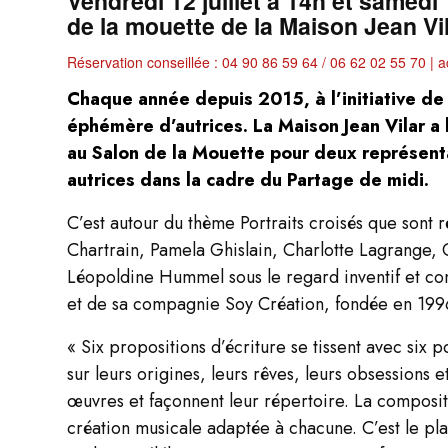
Vendredi 12 juillet à 14h et samedi 
de la mouette de la Maison Jean Vi
Réservation conseillée : 04 90 86 59 64 / 06 62 02 55 70 |
a
Chaque année depuis 2015, à l’initiative de
éphémère d’autrices. La Maison Jean Vilar a 
au Salon de la Mouette pour deux représentat
autrices dans la cadre du Partage de midi.
C’est autour du thème Portraits croisés que sont
Chartrain, Pamela Ghislain, Charlotte Lagrange, 
Léopoldine Hummel sous le regard inventif et c
et de sa compagnie Soy Création, fondée en 199
« Six propositions d’écriture se tissent avec six po
sur leurs origines, leurs rêves, leurs obsessions e
œuvres et façonnent leur répertoire. La compos
création musicale adaptée à chacune. C’est le plai