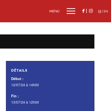
FR
EN
DÉTAILS
Début :
12/07/24 à 14h00
Fin :
13/07/24 à 12h00