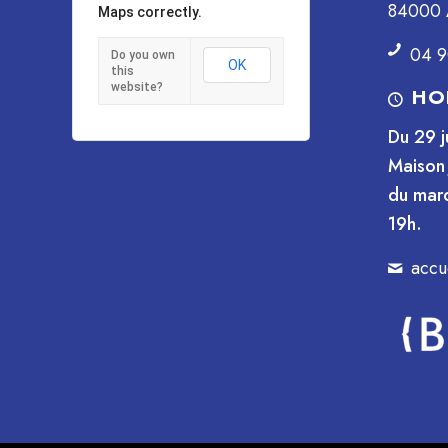
84000 
Maps correctly.
04 9
Do you own
OK
this
website?
HO
Du 29 j
Maison 
du mard
19h.
accu