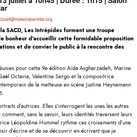
13 juillet à 10h45 | Durée : 1h15 | Salon
lar
ccueil@maisonjeanvilar.org
 la SACD, Les Intrépides forment une troupe
le bonheur d’accueillir cette formidable proposition
ions et de convier le public à la rencontre des
 réunies pour cette 9e édition Aïda Asgharzadeh, Marine
Gaël Octavia, Valentine Sergo et la compositrice
ontemporain de la metteuse en scène Justine Heynemann
6.
rtraits d’autrices. Elles s’interrogent les unes les autres
t comment, sans le savoir, leurs identités traversent leurs
itrice Léopoldine Hummel rythme ces croisements d’une
sir d’écrire et de se découvrir en écrivant que je