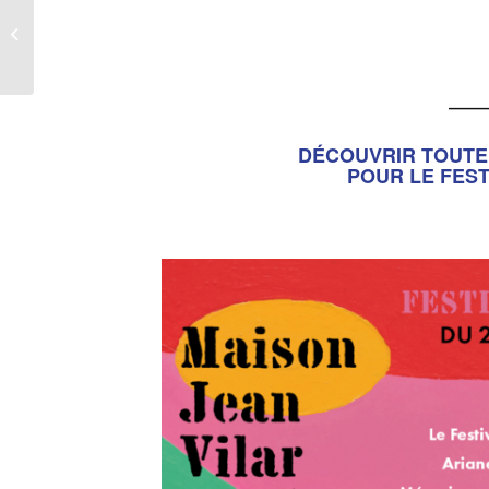
Les Belles heures des
auteurs
Événement Artcena
____
DÉCOUVRIR TOUT
POUR LE FEST