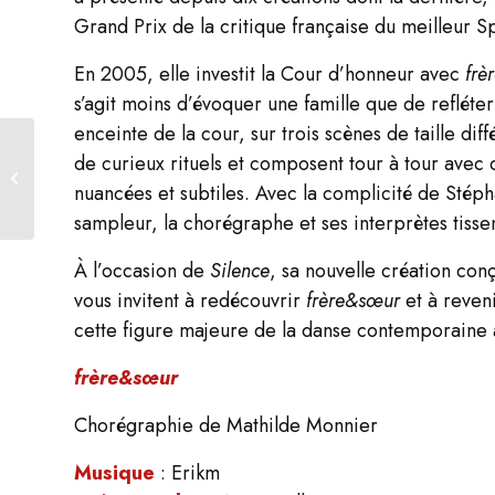
Grand Prix de la critique française du meilleur 
En 2005, elle investit la Cour d’honneur avec
frè
s’agit moins d’évoquer une famille que de refléte
enceinte de la cour, sur trois scènes de taille di
de curieux rituels et composent tour à tour avec 
Rencontres
nuancées et subtiles. Avec la complicité de Stép
Le Partage de midi
sampleur, la chorégraphe et ses interprètes tis
À l’occasion de
Silence
, sa nouvelle création con
vous invitent à redécouvrir
frère&sœur
et à reveni
cette figure majeure de la danse contemporaine a
frère&sœur
Chorégraphie de Mathilde Monnier
Musique
: Erikm