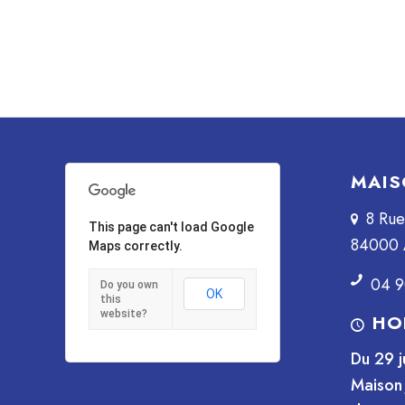
MAIS
8 Ru
This page can't load Google
84000 
Maps correctly.
04 9
Do you own
OK
this
website?
HO
Du 29 j
Maison 