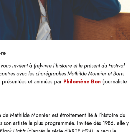
bre
us invitent à (re)vivre l’histoire et le présent du Festival
ncontres avec les chorégraphes Mathilde Monnier et Boris
 présentées et animées par
Philomène Bon
(journaliste
 de Mathilde Monnier est étroitement lié à l’histoire du
ps son artiste la plus programmée. Invitée dès 1986, elle y
Black Lights
(d’après la série d’ARTE
H24
), a reçu le