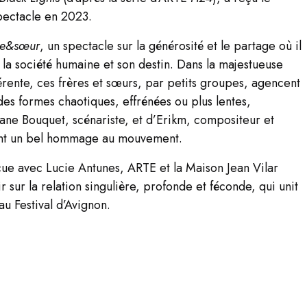
Spectacle en 2023.
re&sœur
, un spectacle sur la générosité et le partage où il
r la société humaine et son destin. Dans la majestueuse
fférente, ces frères et sœurs, par petits groupes, agencent
des formes chaotiques, effrénées ou plus lentes,
hane Bouquet, scénariste, et d’Erikm, compositeur et
sent un bel hommage au mouvement.
çue avec Lucie Antunes, ARTE et la Maison Jean Vilar
r sur la relation singulière, profonde et féconde, qui unit
u Festival d’Avignon.